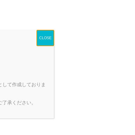
業情報
最新情報
採用情報
お問い合わせは
mation
NEWS
Recruit
Inquiry
CLOSE
として作成しておりま
製品情報
新型感染症対策特設ページ
ご了承ください。
手術カスタムキット
手術用不織布製品