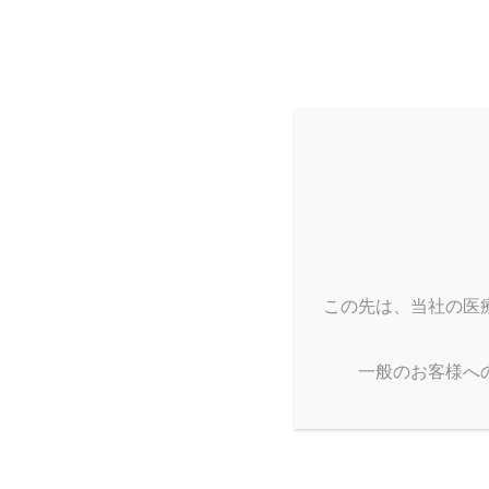
コ
ナ
ン
ビ
テ
ゲ
ン
ー
ツ
シ
へ
ョ
ス
ン
キ
に
ッ
移
HOME
製品情報
手術用不織布製品
メッキンガウン
プ
動
この先は、当社の医
一般のお客様へ