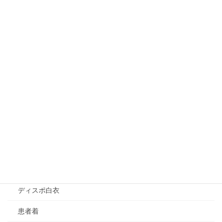
使い捨てシーツ
器械アクセサリ
ディスポウェア
アイソレーションガウン
PEエプロン（前掛け）
PEエプロン（袖付）
アナラプロン（解剖用エプロン）
アンダーウェア（Dr.用Ns.用）
スタッフジャンパー
ディスポ白衣
患者着