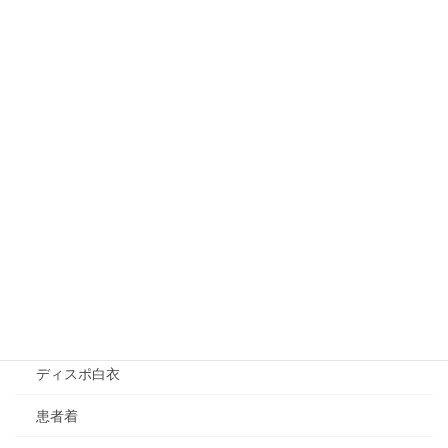
器械アクセサリ
ディスポウェア
アイソレーションガウン
PEエプロン（前掛け）
PEエプロン（袖付）
アナラプロン（解剖用エプロン）
アンダーウェア（Dr.用Ns.用）
スタッフジャンパー
ディスポ白衣
患者着