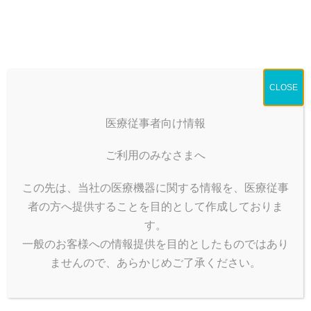
コ
ナ
ン
ビ
テ
ゲ
ン
ー
特殊ドレープ（婦人科）
ツ
シ
へ
ョ
CLOSE
ス
ン
HOME
製品情報
手術用不織布製品
特殊ドレープ
キ
に
特殊ドレープ（婦人科）
ッ
移
医療従事者向け情報
プ
動
ご利用のみなさまへ
この先は、当社の医療機器に関する情報を、医療従事
者の方へ提供することを目的として作成しておりま
す。
一般のお客様への情報提供を目的としたものではあり
ませんので、あらかじめご了承ください。