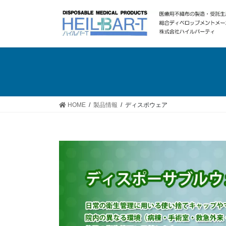
コ
ナ
ン
ビ
テ
ゲ
ン
ー
ツ
シ
へ
ョ
ス
ン
キ
に
ッ
移
HOME
製品情報
ディスポウェア
プ
動