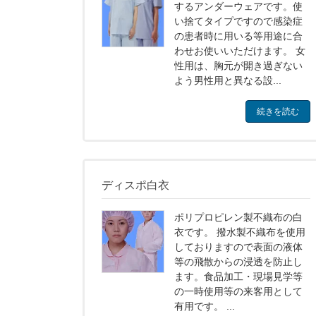
するアンダーウェアです。使
い捨てタイプですので感染症
の患者時に用いる等用途に合
わせお使いいただけます。 女
性用は、胸元が開き過ぎない
よう男性用と異なる設...
続きを読む
ディスポ白衣
ポリプロピレン製不織布の白
衣です。 撥水製不織布を使用
しておりますので表面の液体
等の飛散からの浸透を防止し
ます。食品加工・現場見学等
の一時使用等の来客用として
有用です。 ...