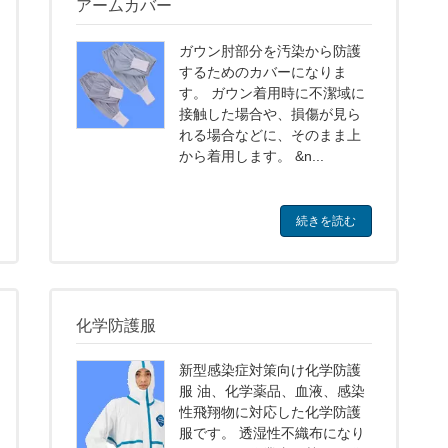
アームカバー
ガウン肘部分を汚染から防護
するためのカバーになりま
す。 ガウン着用時に不潔域に
接触した場合や、損傷が見ら
れる場合などに、そのまま上
から着用します。 &n...
続きを読む
化学防護服
新型感染症対策向け化学防護
服 油、化学薬品、血液、感染
性飛翔物に対応した化学防護
服です。 透湿性不織布になり