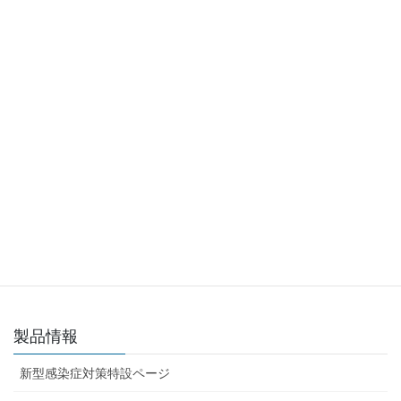
続きを読む
メッキンシーツ（コンタミ防止用）
●環境由来のコンタミネーション防止を目
的とし製品化されましたEOG滅菌済みシ
ーツになります。 （※無菌性保証水準
steriliity assurance level:SAL...
続きを読む
製品情報
新型感染症対策特設ページ