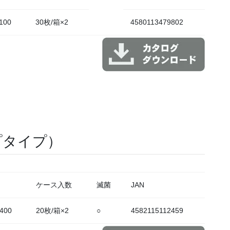
100
30枚/箱×2
4580113479802
プタイプ）
ケース入数
滅菌
JAN
400
20枚/箱×2
○
4582115112459