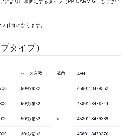
により圧着固定するタイプ（PP-CARM-G）もござい
タミ仕様になります。
ープタイプ）
ケース入数
滅菌
JAN
700
50枚/箱×2
4580113479352
800
50枚/箱×2
4580113478744
900
50枚/箱×2
○
4580113479369
000
30枚/箱×2
4580113479376