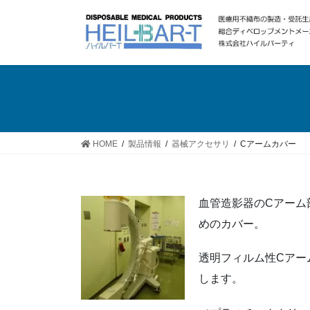
コ
ナ
ン
ビ
テ
ゲ
ン
ー
ツ
シ
へ
ョ
ス
ン
キ
に
ッ
移
HOME
製品情報
器械アクセサリ
Cアームカバー
プ
動
血管造影器のCアーム
めのカバー。
透明フィルム性Cアー
します。