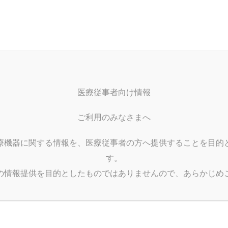
ホーム
製品情報
製造受託
企
Home
Products
OEM
Info
丸穴ドレープ（撥水/防水/撥水）
医療従事者向け情報
ドレープ
丸穴ドレープ（撥水/防水/撥水）
ご利用のみなさまへ
療機器に関する情報を、医療従事者の方へ提供することを目的
す。
の情報提供を目的としたものではありませんので、あらかじめ