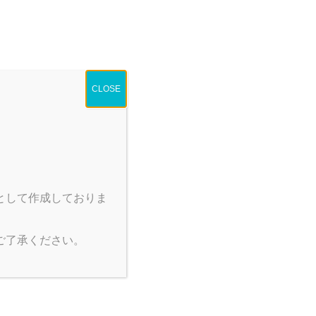
業情報
最新情報
採用情報
お問い合わせは
mation
NEWS
Recruit
Inquiry
CLOSE
として作成しておりま
製品情報
新型感染症対策特設ページ
ご了承ください。
手術カスタムキット
手術用不織布製品