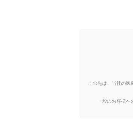
コ
ナ
ン
ビ
テ
ゲ
ン
ー
ツ
シ
へ
ョ
ス
ン
キ
に
ッ
移
HOME
製品情報
手術用不織布製品
メッキンオイフ・
プ
動
この先は、当社の医
一般のお客様へ