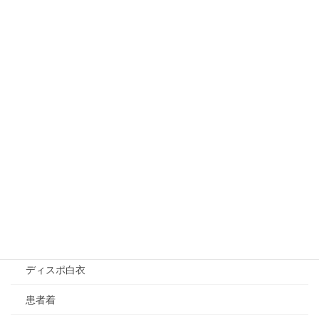
使い捨てシーツ
器械アクセサリ
ディスポウェア
アイソレーションガウン
PEエプロン（前掛け）
PEエプロン（袖付）
アナラプロン（解剖用エプロン）
アンダーウェア（Dr.用Ns.用）
スタッフジャンパー
ディスポ白衣
患者着