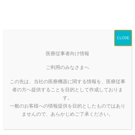
コ
ナ
ン
ビ
テ
ゲ
ン
ー
特殊ドレープ（TAVI）
ツ
シ
へ
ョ
CLOSE
ス
ン
HOME
製品情報
手術用不織布製品
特殊ドレープ
キ
に
特殊ドレープ（TAVI）
ッ
移
医療従事者向け情報
プ
動
経カテーテル的大動脈弁置換術式に用いる専用設計の全面ドレ
ご利用のみなさまへ
ープになります。
各アプローチに対応した開窓穴を加工しておりますので1枚で複
この先は、当社の医療機器に関する情報を、医療従事
数のアプローチに対応。
者の方へ提供することを目的として作成しておりま
す。
一般のお客様への情報提供を目的としたものではあり
ませんので、あらかじめご了承ください。