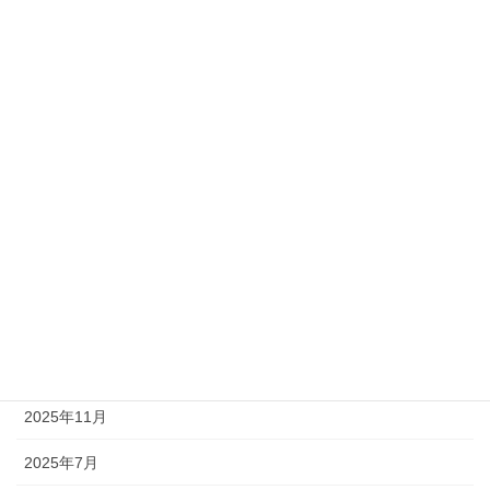
夏季休暇日についてのご案内
2022年7月1日
カテゴリー
お知らせ
製品
アーカイブ
2026年7月
2026年4月
2025年11月
2025年7月